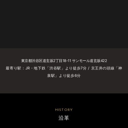
東京都渋⾕区道⽞坂2丁⽬18-11 サンモール道⽞坂422
最寄り駅：JR・地下鉄「渋⾕駅」より徒歩7分 / 京王
井の頭線「神
泉駅」より徒歩6分
HISTORY
沿革